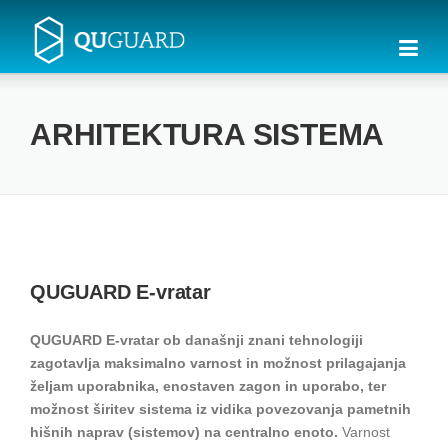
Skip
to
content
ARHITEKTURA SISTEMA
QUGUARD E-vratar
QUGUARD E-vratar ob današnji znani tehnologiji
zagotavlja maksimalno varnost in možnost prilagajanja
željam uporabnika, enostaven zagon in uporabo, ter
možnost širitev sistema iz vidika povezovanja pametnih
hišnih naprav (sistemov) na centralno enoto.
Varnost