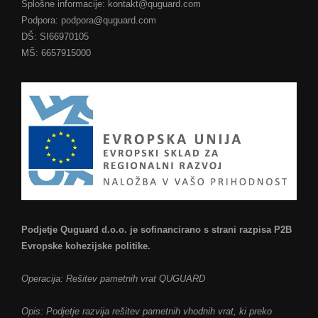
Splošne informacije: kontakt@quguard.com
Podpora: podpora@quguard.com
DŠ: SI66970105
MŠ: 6657915000
Podjetje Quguard d.o.o. je sofinancirano s strani razpisa P2B
Evropske kohezijske politike.
Operacija: Rešitev pametnih vrat QUGUARD
Opis: Podjetje razvija rešitev pametnih vhodnih vrat, ki preko