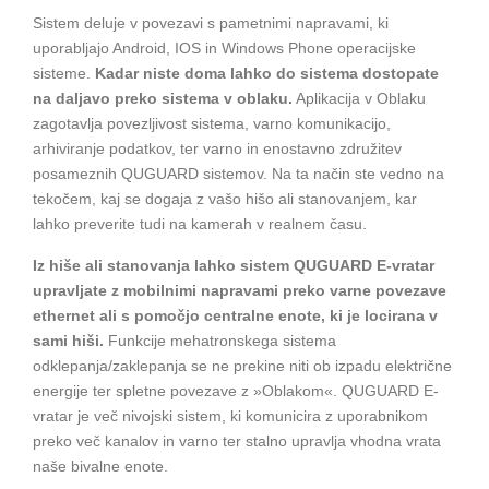
Sistem deluje v povezavi s pametnimi napravami, ki
uporabljajo Android, IOS in Windows Phone operacijske
sisteme.
Kadar niste doma lahko do sistema dostopate
na daljavo preko sistema v oblaku.
Aplikacija v Oblaku
zagotavlja povezljivost sistema, varno komunikacijo,
arhiviranje podatkov, ter varno in enostavno združitev
posameznih QUGUARD sistemov. Na ta način ste vedno na
tekočem, kaj se dogaja z vašo hišo ali stanovanjem, kar
lahko preverite tudi na kamerah v realnem času.
Iz hiše ali stanovanja lahko sistem QUGUARD E-vratar
upravljate z mobilnimi napravami preko varne povezave
ethernet ali s pomočjo centralne enote, ki je locirana v
sami hiši.
Funkcije mehatronskega sistema
odklepanja/zaklepanja se ne prekine niti ob izpadu električne
energije ter spletne povezave z »Oblakom«. QUGUARD E-
vratar je več nivojski sistem, ki komunicira z uporabnikom
preko več kanalov in varno ter stalno upravlja vhodna vrata
naše bivalne enote.