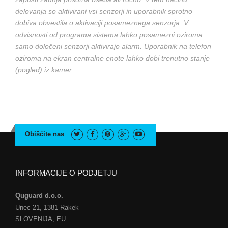
delovanja so aktivirani vsi senzorji in uporabnik sprotno
dobiva obvestila o aktivaciji posameznega senzorja. V
odvisnosti od programa sistema lahko posamezni oziroma
samo določeni senzorji aktivirajo alarm. Uporabnik na telefon
oziroma na ekran centralne enote lahko dobi trenutno stanje
(pogled) iz kamer.
Obiščite nas
INFORMACIJE O PODJETJU
Quguard d.o.o.
Unec 21, 1381 Rakek
SLOVENIJA, EU