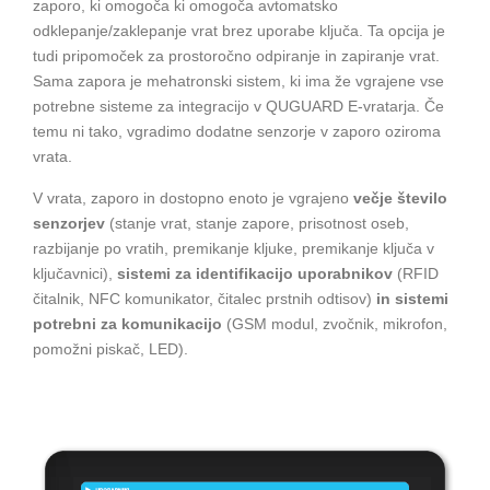
zaporo, ki omogoča ki omogoča avtomatsko
odklepanje/zaklepanje vrat brez uporabe ključa. Ta opcija je
tudi pripomoček za prostoročno odpiranje in zapiranje vrat.
Sama zapora je mehatronski sistem, ki ima že vgrajene vse
potrebne sisteme za integracijo v QUGUARD E-vratarja. Če
temu ni tako, vgradimo dodatne senzorje v zaporo oziroma
vrata.
V vrata, zaporo in dostopno enoto je vgrajeno
večje število
senzorjev
(stanje vrat, stanje zapore, prisotnost oseb,
razbijanje po vratih, premikanje kljuke, premikanje ključa v
ključavnici),
sistemi za identifikacijo uporabnikov
(RFID
čitalnik, NFC komunikator, čitalec prstnih odtisov)
in sistemi
potrebni za komunikacijo
(GSM modul, zvočnik, mikrofon,
pomožni piskač, LED).