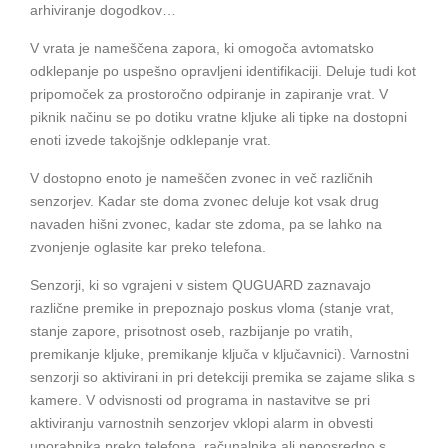
arhiviranje dogodkov…
V vrata je nameščena zapora, ki omogoča avtomatsko
odklepanje po uspešno opravljeni identifikaciji. Deluje tudi kot
pripomoček za prostoročno odpiranje in zapiranje vrat. V
piknik načinu se po dotiku vratne kljuke ali tipke na dostopni
enoti izvede takojšnje odklepanje vrat.
V dostopno enoto je nameščen zvonec in več različnih
senzorjev. Kadar ste doma zvonec deluje kot vsak drug
navaden hišni zvonec, kadar ste zdoma, pa se lahko na
zvonjenje oglasite kar preko telefona.
Senzorji, ki so vgrajeni v sistem QUGUARD zaznavajo
različne premike in prepoznajo poskus vloma (stanje vrat,
stanje zapore, prisotnost oseb, razbijanje po vratih,
premikanje kljuke, premikanje ključa v ključavnici). Varnostni
senzorji so aktivirani in pri detekciji premika se zajame slika s
kamere. V odvisnosti od programa in nastavitve se pri
aktiviranju varnostnih senzorjev vklopi alarm in obvesti
uporabnika preko telefona, računalnika ali neposredno s