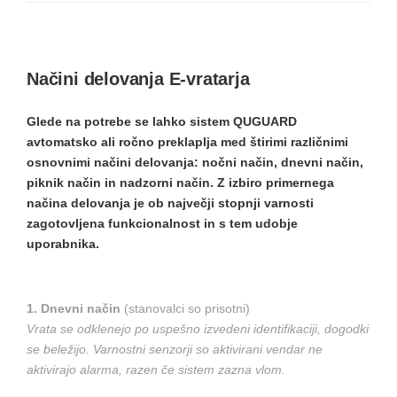
Načini delovanja E-vratarja
Glede na potrebe se lahko sistem QUGUARD
avtomatsko ali ročno preklaplja med štirimi različnimi
osnovnimi načini delovanja: nočni način, dnevni način,
piknik način in nadzorni način. Z izbiro primernega
načina delovanja je ob največji stopnji varnosti
zagotovljena funkcionalnost in s tem udobje
uporabnika.
1. Dnevni način
(stanovalci so prisotni)
Vrata se odklenejo po uspešno izvedeni identifikaciji, dogodki
se beležijo. Varnostni senzorji so aktivirani vendar ne
aktivirajo alarma, razen če sistem zazna vlom.