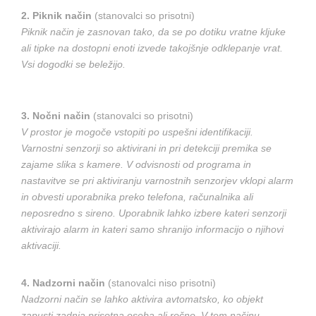
2. Piknik način
(stanovalci so prisotni)
Piknik način je zasnovan tako, da se po dotiku vratne kljuke
ali tipke na dostopni enoti izvede takojšnje odklepanje vrat.
Vsi dogodki se beležijo.
3. Nočni način
(stanovalci so prisotni)
V prostor je mogoče vstopiti po uspešni identifikaciji.
Varnostni senzorji so aktivirani in pri detekciji premika se
zajame slika s kamere. V odvisnosti od programa in
nastavitve se pri aktiviranju varnostnih senzorjev vklopi alarm
in obvesti uporabnika preko telefona, računalnika ali
neposredno s sireno. Uporabnik lahko izbere kateri senzorji
aktivirajo alarm in kateri samo shranijo informacijo o njihovi
aktivaciji.
4. Nadzorni način
(stanovalci niso prisotni)
Nadzorni način se lahko aktivira avtomatsko, ko objekt
zapusti zadnja prisotna oseba ali ročno. V tem načinu